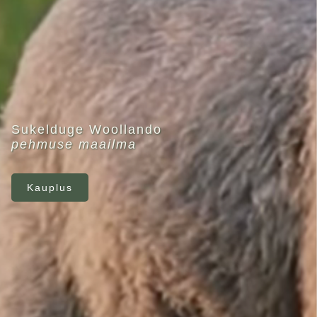
Sukelduge Woollando
pehmuse maailma
Kauplus