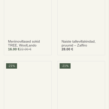
Meriinovillased sokid
Naiste tallevillakindad,
TREE, WoolLando
pruunid – Zaffiro
16.00
€
22.00
€
28.00
€
-21%
-21%