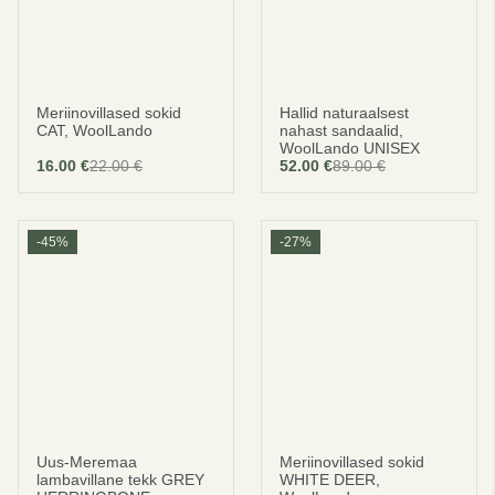
Meriinovillased sokid
Hallid naturaalsest
CAT, WoolLando
nahast sandaalid,
WoolLando UNISEX
16.00
€
22.00
€
52.00
€
89.00
€
-45%
-27%
Uus-Meremaa
Meriinovillased sokid
lambavillane tekk GREY
WHITE DEER,