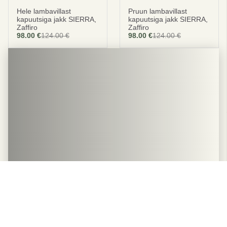
Hele lambavillast
Pruun lambavillast
kapuutsiga jakk SIERRA,
kapuutsiga jakk SIERRA,
Zaffiro
Zaffiro
98.00
€
124.00
€
98.00
€
124.00
€
Suve kuumimad ehtsast
nahast ja villast sussid
Lõõgastuge WoolLando esmaklassiliste villaste
sussidega. Kõik sussid on disainitud nii, et need
pakuvad pehmuse ja mugavuse kombinatsiooni.
OSTA KOHE