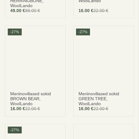
HERRINGBONE,
WoolLando
WoolLando
49.00
€
89.00
€
16.00
€
22.00
€
Algne
Current
hind
price
oli:
is:
89.00 €.
49.00 €.
-27%
-27%
Meriinovillased sokid
Meriinovillased sokid
BROWN BEAR,
GREEN TREE,
WoolLando
WoolLando
16.00
€
22.00
€
16.00
€
22.00
€
-27%