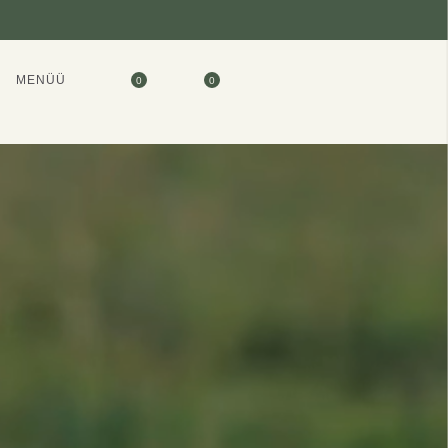
MENÜÜ
0
0