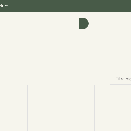
dust
t
Filtreeri