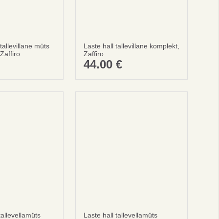
allevillane müts
Laste hall tallevillane komplekt,
affiro
Zaffiro
10%
44.00
€
l
allevellamüts
Laste hall tallevellamüts