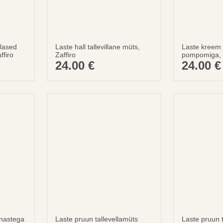
llased
Laste hall tallevillane müts,
Laste kreem t
Olge nutikas
ffiro
Zaffiro
pompomiga, Z
SÄÄSTA 
24.00
€
24.00
€
Esimesel tellimise
Telli
Ei tänan
kinastega
Laste pruun tallevellamüts
Laste pruun t