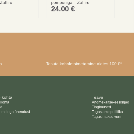
Zaffiro
pomponiga – Zaffiro
24.00
€
s
Tasuta kohaletoimetamine alates 100 €*
 kohta
Teave
 kohta
Andmekaitse-eeskirjad
id
Tingimused
e meiega ühendust
Tagastamispoliitika
Tagasimakse vorm