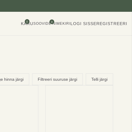
0
0
KÄRU
LOGI SISSE
REGISTREERI
SOOVIDE NIMEKIRI
ge hinna järgi
Filtreeri suuruse järgi
Telli järgi