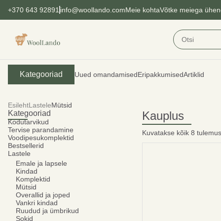
+370 643 92891
info@woollando.com
Meie kohta
Võtke meiega ühen
Kategooriad
Uued omandamised
Eripakkumised
Artiklid
Esileht
Lastele
Mütsid
Kategooriad
Kauplus
Kodutarvikud
Tervise parandamine
Kuvatakse kõik 8 tulemus
Voodipesukomplektid
Bestsellerid
Lastele
Emale ja lapsele
Kindad
Komplektid
Mütsid
Overallid ja joped
Vankri kindad
Ruudud ja ümbrikud
Sokid