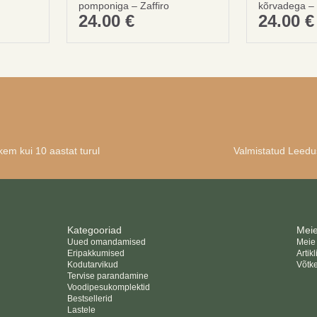
pomponiga – Zaffiro
kõrvadega – 
24.00
€
24.00
€
privaatsuspoliitika
tingimused ja tingimused
em kui 10 aastat turul
Valmistatud Leedu
Kategooriad
Meie
Uued omandamised
Meie
Eripakkumised
Artikl
Kodutarvikud
Võtk
Tervise parandamine
Voodipesukomplektid
Bestsellerid
Lastele