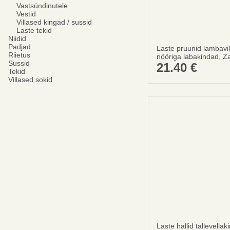
Vastsündinutele
Vestid
Villased kingad / sussid
Laste tekid
Niidid
Padjad
Laste pruunid lambavi
Riietus
nööriga labakindad, Za
Sussid
21.40
€
Tekid
Villased sokid
Laste hallid tallevella